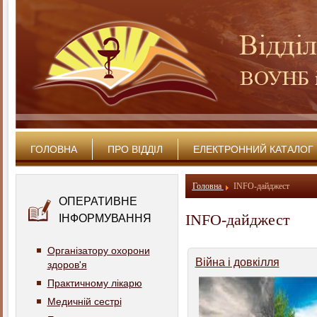
ГОЛОВНА
ПРО ВІДДІЛ
ЕЛЕКТРОННИЙ КАТАЛОГ
Головна
INFO-дайджест
ОПЕРАТИВНЕ
INFO-дайджест
ІНФОРМУВАННЯ
Організатору охорони
Війна і довкілля
здоров'я
Практичному лікарю
Медичній сестрі