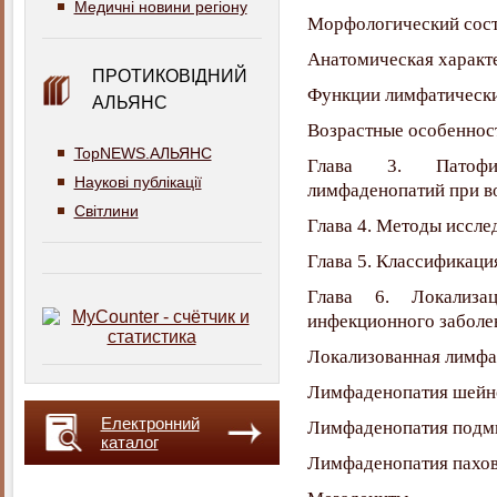
Медичні новини регіону
Морфологический сост
Анатомическая характ
ПРОТИКОВІДНИЙ
Функции лимфатически
АЛЬЯНС
Возрастные особеннос
TopNEWS.АЛЬЯНС
Глава 3. Патофиз
Наукові публікації
лимфаденопатий при в
Світлини
Глава 4. Методы иссл
Глава 5. Классификац
Глава 6. Локализа
инфекционного заболе
Локализованная лимфа
Лимфаденопатия шейн
Електронний
Лимфаденопатия подм
каталог
Лимфаденопатия пахов