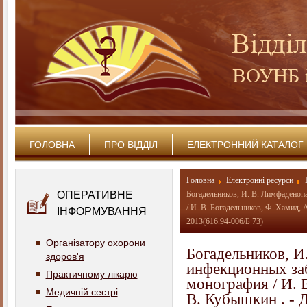
ГОЛОВНА
ПРО ВІДДІЛ
ЕЛЕКТРОННИЙ КАТАЛОГ
Головна
Електронні ресурси
ОПЕРАТИВНЕ
Богадельников, И. В. Лимфаденопа
/ И. В. Богадельников, Ф. Хамид, 
ІНФОРМУВАННЯ
2013(616.94-006/Б 73)
Організатору охорони
Богадельников, И
здоров'я
инфекционных заб
Практичному лікарю
монография / И. 
Медичній сестрі
В. Кубышкин . - 