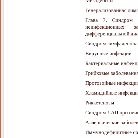
Мезадениты
Генерализованная лим
Глава 7. Синдром 
неинфекционных 
дифференциальной диа
Синдром лимфаденопат
Вирусные инфекции
Бактериальные инфекц
Грибковые заболевани
Протозойные инфекци
Хламидийные инфекци
Риккетсиозы
Синдром ЛАП при неи
Аллергические заболе
Иммунодефицитные со