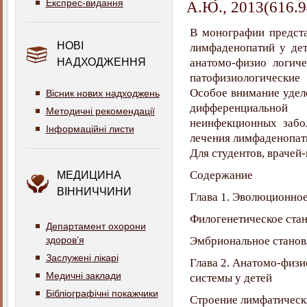
Експрес-видання
А.Ю., 2013(616.9
В монографии предст
НОВІ
лимфаденопатий у дет
НАДХОДЖЕННЯ
анатомо-физио логич
патофизиологически
Особое внимание удел
Вісник нових надходжень
дифференциально
Методичні рекомендації
неинфекционных забо
Інформаційні листи
лечения лимфаденопати
Для студентов, врачей-
Содержание
МЕДИЦИНА
ВІННИЧЧИНИ
Глава 1. Эволюционно
Филогенетическое ста
Департамент охорони
здоров’я
Эмбриональное станов
Заслужені лікарі
Глава 2. Анатомо-физ
Медичні заклади
системы у детей
Бібліографічні покажчики
Строение лимфатически