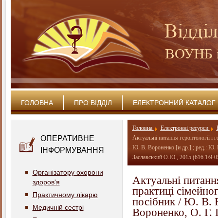
ГОЛОВНА
ПРО ВІДДІЛ
ЕЛЕКТРОННИЙ КАТАЛОГ
Головна
Електронні ресурси
ОПЕРАТИВНЕ
Актуальні питання геронтології і ге
Ю. В. Вороненко [и др.] ; ред.: Ю.
ІНФОРМУВАННЯ
Заславський О.Ю., 2015 (616.1/9-0
Організатору охорони
Актуальні питання 
здоров'я
практиці сімейног
Практичному лікарю
посібник / Ю. В. 
Медичній сестрі
Вороненко, О. Г. 