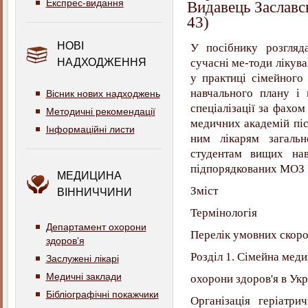
Експрес-видання
Видавець Заславс
43)
НОВІ
У посібнику розгляда
НАДХОДЖЕННЯ
сучасні ме-тоди лікува
у практиці сімейного 
навчального плану і
Вісник нових надходжень
спеціалізації за фахо
Методичні рекомендації
медичних академій піс
Інформаційні листи
ним лікарям загаль
студентам вищих нав
підпорядкованих МОЗ 
МЕДИЦИНА
Зміст
ВІННИЧЧИНИ
Термінологія
Департамент охорони
Перелік умовних скор
здоров’я
Розділ 1. Сімейна мед
Заслужені лікарі
Медичні заклади
охорони здоров'я в Укр
Бібліографічні покажчики
Організація геріатри