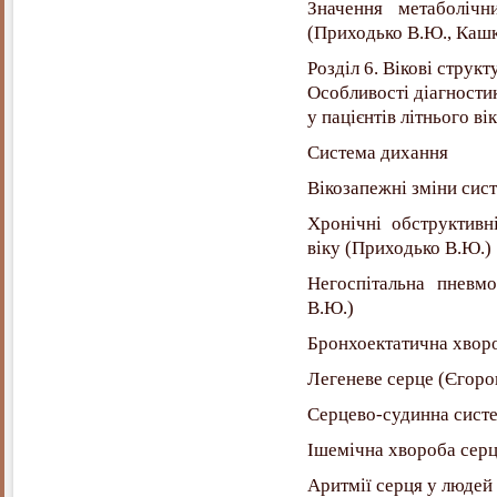
Значення метаболічн
(Приходько В.Ю., Ка
Розділ 6. Вікові струк
Особливості діагности
у пацієнтів літнього ві
Система дихання
Вікозапежні зміни сис
Хронічні обструктивн
віку (Приходько
Негоспітальна пневмо
В.Ю.)
Бронхоектатична хворо
Легеневе серце (Єгоров
Серцево-судинна сист
Ішемічна хвороба серця
Аритмії серця у людей