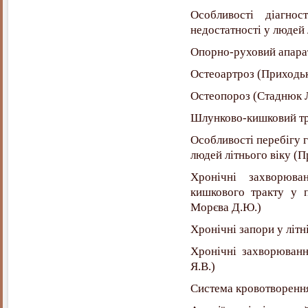
Особливості діагнос
недостатності у людей 
Опорно-руховий апара
Остеоартроз (Приходь
Остеопороз (Стаднюк Л
Шлунково-кишковий тр
Особливості перебігу 
людей літнього віку (
Хронічні захворюв
кишкового тракту у п
Морєва Д.Ю.)
Хронічні запори у літ
Хронічні захворюванн
Я.В.)
Система кровотворенн