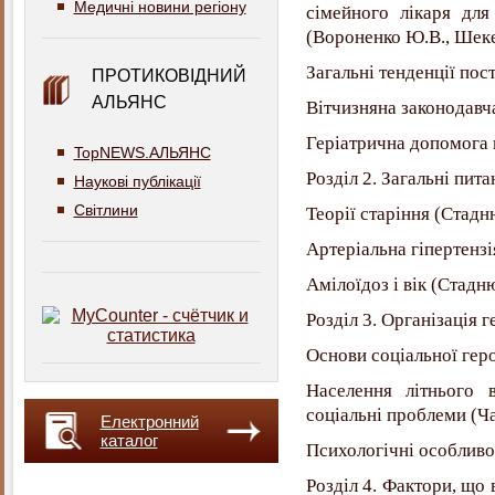
Медичні новини регіону
сімейного лікаря дл
(Вороненко Ю.В., Шеке
Загальні тенденції пост
ПРОТИКОВІДНИЙ
АЛЬЯНС
Вітчизняна законодавча
Геріатрична допомога в
TopNEWS.АЛЬЯНС
Розділ 2. Загальні пита
Наукові публікації
Світлини
Теорії старіння (Стадн
Артеріальна гіпертензі
Амілоїдоз і вік (Стадн
Розділ 3. Організація г
Основи соціальної геро
Населення літнього 
соціальні проблеми (
Електронний
каталог
Психологічні особливос
Розділ 4. Фактори, що 