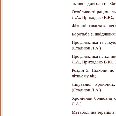
активне довголіття. Зб
Особливості раціональ
Л.А., Приходько В.Ю., 
Фізичні навантаження 
Боротьба зі шкідливим
Профілактика та лікув
(Стаднюк Л.А.)
Профілактика психічни
Л.А., Приходько В.Ю., 
Розділ 5. Підходи до
літньому віці
Лікування хронічни
(Стаднюк Л.А.)
Хронічний больовий с
Л.А.)
Метаболічна терапія в 