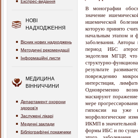
Експрес-видання
В монографии обосн
значение ишемическо
НОВІ
ишемической болезн
НАДХОДЖЕННЯ
которую принято счит
начальным этапом и 
Вісник нових надходжень
заболевания. Авторы
период ИБС атерог
Методичні рекомендації
эндотелия МГЦР, что
Інформаційні листи
структурно-функцион
результате развивае
повреждению микрос
МЕДИЦИНА
интерстиция, лимфа
ВІННИЧЧИНИ
Одновременно возн
маскируют поражение
Департамент охорони
мере прогрессирования
здоров’я
гипоксии на уже п
Заслужені лікарі
морфологические изм
ИКМП в значительной с
Медичні заклади
формы ИБС и по сущест
Бібліографічні покажчики
этого заболевания.