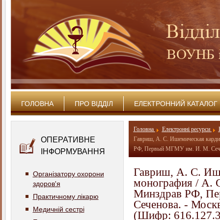
ГОЛОВНА
ПРО ВІДДІЛ
ЕЛЕКТРОННИЙ КАТАЛОГ
Головна
Електронні ресурси
ОПЕРАТИВНЕ
Гавриш, А. С. Ишемическая кардио
РФ, Первый МГМУ им. И. М. Сече
ІНФОРМУВАННЯ
Гавриш, А. С. И
Організатору охорони
монография / А. С
здоров'я
Минздрав РФ, Пе
Практичному лікарю
Сеченова. - Мос
Медичній сестрі
(Шифр: 616.127.3