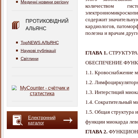
Медичні новини регіону
количеством гист
электронномикроскопич
содержит значительну
ПРОТИКОВІДНИЙ
кардиологов, патоморф
АЛЬЯНС
полезна и врачам друг
TopNEWS.АЛЬЯНС
Наукові публікації
ГЛАВА 1.
СТРУКТУРА
Світлини
ОБЕСПЕЧЕНИЕ ФУН
1.1. Кровоснабжение 
1.2. Лимфоциркуляторн
1.3. Интерстиций миок
1.4. Сократительный м
1.5. Общая структура 
Електронний
функции миокарда лев
каталог
ГЛАВА 2.
ФУНКЦИОН