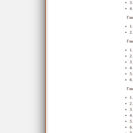
3
4
Гл
1
2
Гл
1
2
3
4
5
6
Гл
1
2
3
4
5
6