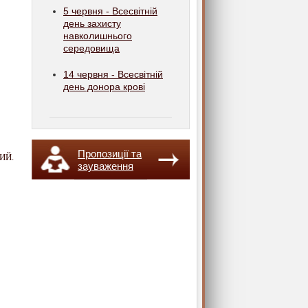
5 червня - Всесвітній
день захисту
навколишнього
середовища
14 червня - Всесвітній
день донора крові
Пропозиції та
ИЙ.
зауваження