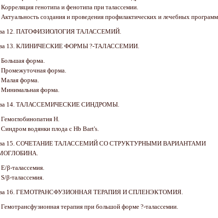
. Корреляция генотипа и фенотипа при талассемии.
. Актуальность создания и проведения профилактических и лечебных программ
ава 12. ПАТОФИЗИОЛОГИЯ ТАЛАССЕМИЙ.
ава 13. КЛИНИЧЕСКИЕ ФОРМЫ ?-ТАЛАССЕМИИ.
. Большая форма.
. Промежуточная форма.
. Малая форма.
. Минимальная форма.
ава 14. ТАЛАССЕМИЧЕСКИЕ СИНДРОМЫ.
. Гемоглобинопатия Н.
. Синдром водянки плода с Hb Bart's.
ава 15. СОЧЕТАНИЕ ТАЛАССЕМИЙ СО СТРУКТУРНЫМИ ВАРИАНТАМИ
МОГЛОБИНА.
. E/β-талассемия.
. S/β-талассемия.
ава 16. ГЕМОТРАНСФУЗИОННАЯ ТЕРАПИЯ И СПЛЕНЭКТОМИЯ.
. Гемотрансфузионная терапия при большой форме ?-талассемии.