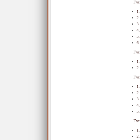
Гл
1
2
3
4
5
6
Гл
1
2
Гл
1
2
3
4
5
Гл
1
2