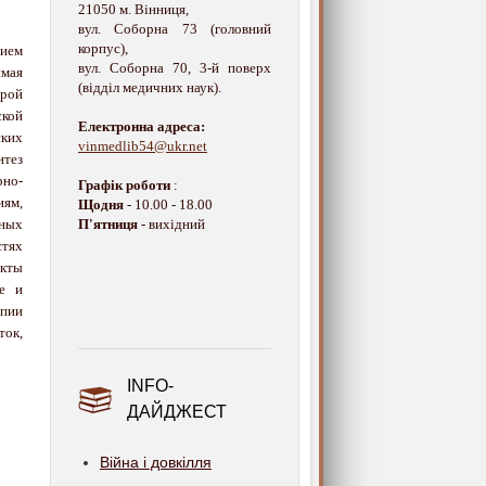
21050 м. Вінниця,
вул. Соборна 73 (головний
корпус),
нием
вул. Соборна 70, 3-й поверх
имая
(відділ медичних наук).
орой
кой
Електронна адреса:
ских
vinmedlib54@ukr.net
нтез
но-
Графік роботи
:
иям,
Щодня
- 10.00 - 18.00
ных
П'ятниця
- вихідний
стях
кты
ие и
пии
ток,
INFO-
ДАЙДЖЕСТ
Війна і довкілля