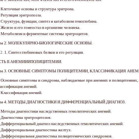
. Клеточные основы и структура эритрона.
. Регуляция эритропоэза.
. Структура, функции, синтез и катаболизм гемоглобина.
. Железо и его гомеостаз в организме человека.
. Метаболизм и ферментные системы эритроцитов.
ава 2. МОЛЕКУЛЯРНО-БИОЛОГИЧЕСКИЕ ОСНОВЫ.
1. Синтез глобиновых белков и его регуляция.
СТЬ ІІ.АНЕМИИИПОЛИЦИТЕМИИ.
ава 3. ОСНОВНЫЕ СИМПТОМЫ ПОЛИЦИТЕМИИ, КЛАССИФИКАЦИЯ АНЕМ
. Основные симптомы и синдромы, наблюдаемые при анемиях и полицитемиях,
лассификация анемий.
. Классификация анемий.
ава 4. МЕТОДЫ ДИАГНОСТИКИ И ДИФФЕРЕНЦИАЛЬНЫЙ ДИАГНОЗ.
. Методы диагностики наследственных гемолитических анемий.
. Диагностика эритроцитозов.
. Дифференциальный диагноз наследственных гемолитических анемий.
. Дифференциальная диагностика желтух.
. Дифференциальная диагностика полицитемических синдромов.