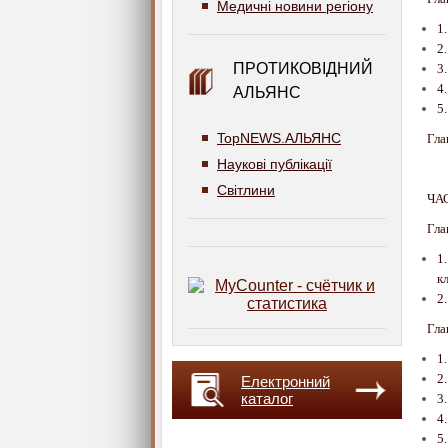
Медичні новини регіону
1
2
ПРОТИКОВІДНИЙ
3
4
АЛЬЯНС
5
TopNEWS.АЛЬЯНС
Гл
Наукові публікації
Світлини
ЧА
Гл
1
к
2
Гл
1
2
Електронний
каталог
3
4
5