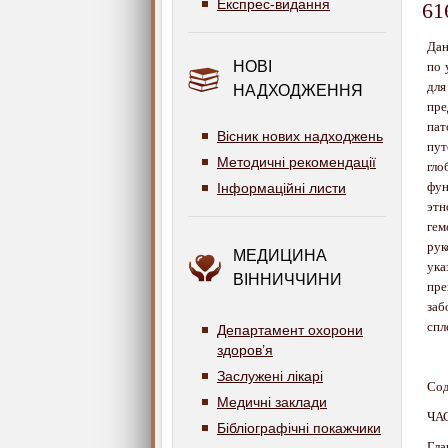
Експрес-видання
61
Дан
НОВІ
по 
для
НАДХОДЖЕННЯ
пр
пат
Вісник нових надходжень
пут
Методичні рекомендації
гл
фун
Інформаційні листи
эт
гем
рук
МЕДИЦИНА
ука
ВІННИЧЧИНИ
пр
заб
спл
Департамент охорони
здоров’я
Заслужені лікарі
Сод
Медичні заклади
ЧА
Бібліографічні покажчики
Гл