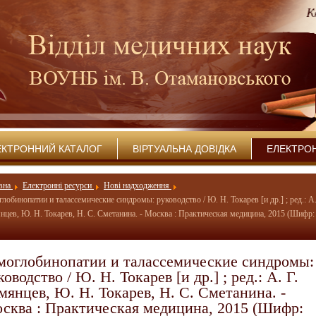
ЕКТРОННИЙ КАТАЛОГ
ВІРТУАЛЬНА ДОВІДКА
ЕЛЕКТРО
вна
Електронні ресурси
Нові надходження
лобинопатии и талассемические синдромы: руководство / Ю. Н. Токарев [и др.] ; ред.: А.
нцев, Ю. Н. Токарев, Н. С. Сметанина. - Москва : Практическая медицина, 2015 (Шифр: 
моглобинопатии и талассемические синдромы:
ководство / Ю. Н. Токарев [и др.] ; ред.: А. Г.
мянцев, Ю. Н. Токарев, Н. С. Сметанина. -
сква : Практическая медицина, 2015 (Шифр: