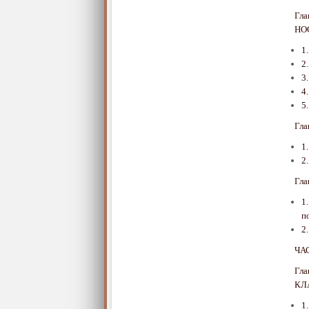
Гл
НО
1
2
3
4
5
Гл
1
2
Гл
1
п
2
ЧА
Гл
КЛ
1