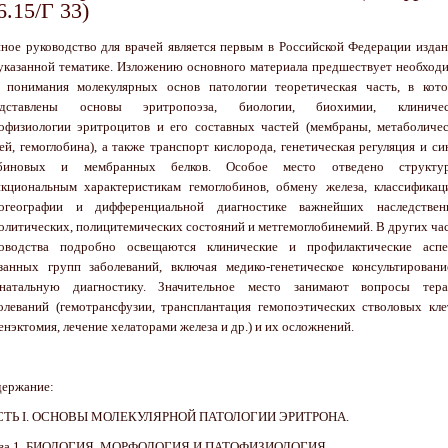
6.15/Г 33)
ное руководство для врачей является первым в Российской Федерации изда
указанной тематике. Изложению основного материала предшествует необход
 понимания молекулярных основ патологии теоретическая часть, в кот
едставлены основы эритропоэза, биологии, биохимии, клиничес
офизиологии эритроцитов и его составных частей (мембраны, метаболиче
ей, гемоглобина), а также транспорт кислорода, генетическая регуляция и си
обиновых и мембранных белков. Особое место отведено структур
кциональным характеристикам гемоглобинов, обмену железа, классификац
ногеографии и дифференциальной диагностике важнейших наследствен
олитических, полицитемических состояний и метгемоглобинемий. В других ча
оводства подробно освещаются клинические и профилактические аспе
занных групп заболеваний, включая медико-генетическое консультирован
енатальную диагностику. Значительное место занимают вопросы тера
олеваний (гемотрансфузии, трансплантация гемопоэтических стволовых кле
енэктомия, лечение хелаторами железа и др.) и их осложнений.
ержание:
СТЬ І. ОСНОВЫ МОЛЕКУЛЯРНОЙ ПАТОЛОГИИ ЭРИТРОНА.
ава 1. БИОЛОГИЯ, МОРФОЛОГИЯ И ПАТОФИЗИОЛОГИЯ.