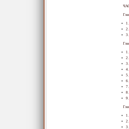
ЧА
Гл
1
2
3
Гл
1
2
3
4
5
6
7
8
9
Гла
1
2
3