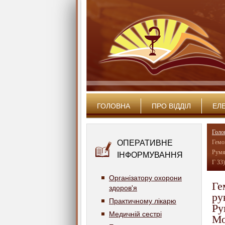
ГОЛОВНА
ПРО ВІДДІЛ
ЕЛ
Голо
ОПЕРАТИВНЕ
Гемог
Румя
ІНФОРМУВАННЯ
Г 33)
Організатору охорони
Ге
здоров'я
ру
Практичному лікарю
Ру
Медичній сестрі
Мо